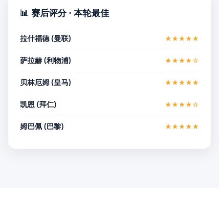
📊 赛后评分 · 本轮最佳
拉什福德 (曼联)
★★★★★
萨拉赫 (利物浦)
★★★★☆
贝林厄姆 (皇马)
★★★★★
凯恩 (拜仁)
★★★★☆
姆巴佩 (巴黎)
★★★★★