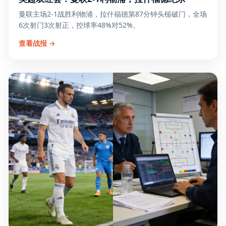
曼联主场2-1战胜利物浦，拉什福德第87分钟头槌破门，全场
6次射门3次射正，控球率48%对52%。
查看战报 →