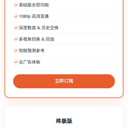
基础版全部功能
1080p 高清直播
深度数据 & 历史交锋
多视角切换 & 回放
智能预测参考
去广告体验
立即订阅
终极版