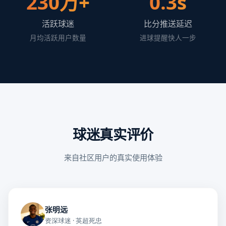
230万+
0.3s
活跃球迷
比分推送延迟
月均活跃用户数量
进球提醒快人一步
球迷真实评价
来自社区用户的真实使用体验
张明远
资深球迷 · 英超死忠