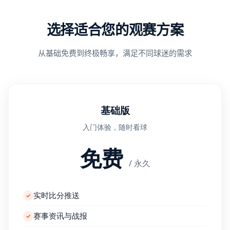
选择适合您的观赛方案
从基础免费到终极畅享，满足不同球迷的需求
基础版
入门体验，随时看球
免费
/ 永久
实时比分推送
赛事资讯与战报