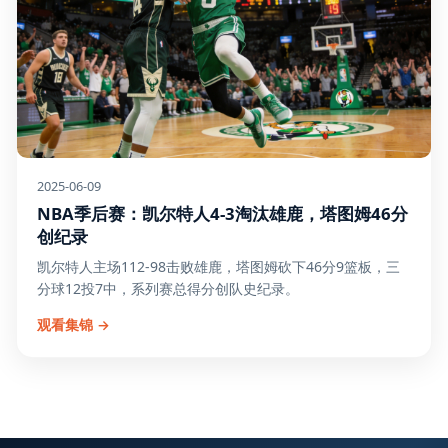
2025-06-09
NBA季后赛：凯尔特人4-3淘汰雄鹿，塔图姆46分
创纪录
凯尔特人主场112-98击败雄鹿，塔图姆砍下46分9篮板，三
分球12投7中，系列赛总得分创队史纪录。
观看集锦 →