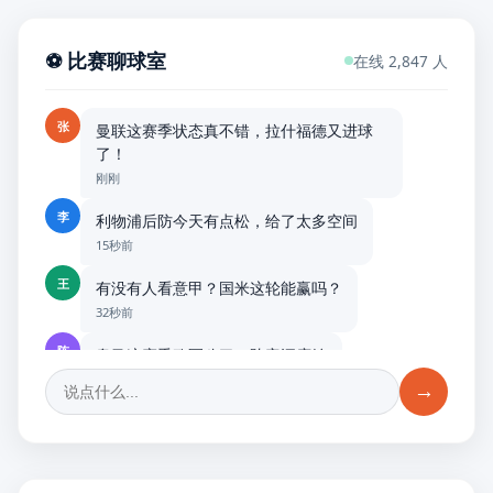
⚽ 比赛聊球室
在线 2,847 人
张
曼联这赛季状态真不错，拉什福德又进球
了！
刚刚
李
利物浦后防今天有点松，给了太多空间
15秒前
王
有没有人看意甲？国米这轮能赢吗？
32秒前
陈
皇马这赛季欧冠稳了，阵容深度够
48秒前
→