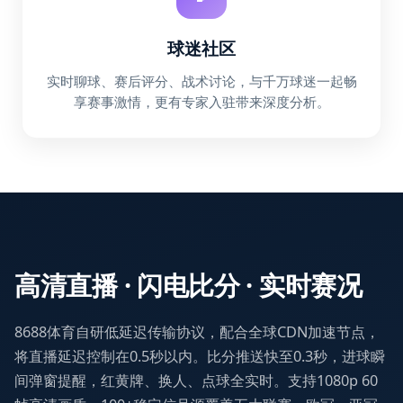
球迷社区
实时聊球、赛后评分、战术讨论，与千万球迷一起畅
享赛事激情，更有专家入驻带来深度分析。
高清直播 · 闪电比分 · 实时赛况
8688体育自研低延迟传输协议，配合全球CDN加速节点，
将直播延迟控制在0.5秒以内。比分推送快至0.3秒，进球瞬
间弹窗提醒，红黄牌、换人、点球全实时。支持1080p 60