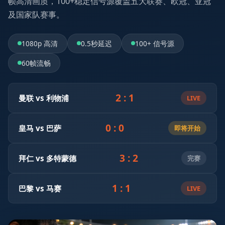
帧高清画质，100+稳定信号源覆盖五大联赛、欧冠、亚冠
及国家队赛事。
1080p 高清
0.5秒延迟
100+ 信号源
60帧流畅
2 : 1
曼联 vs 利物浦
LIVE
0 : 0
皇马 vs 巴萨
即将开始
3 : 2
拜仁 vs 多特蒙德
完赛
1 : 1
巴黎 vs 马赛
LIVE