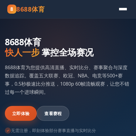
8688体育
8
8688体育
快人一步
掌控全场赛况
8688体育为您提供高清直播、实时比分、赛事聚合与深度
数据追踪。覆盖五大联赛、欧冠、NBA、电竞等500+赛
事，0.5秒极速比分推送，1080p 60帧流畅观赛，让您不错
过每一个进球瞬间。
立即体验
查看赛程
无需注册，即刻体验部分赛事直播与实时比分