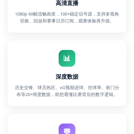
高清直播
1080p 60帧流畅画质，100+稳定信号源，支持多视角
切换、回放和赛事日历订阅，观赛体验再升级。
📊
深度数据
历史交锋、球员热区、xG预期进球、控球率、射门分
布等20+维度数据，助您看懂比赛背后的数字逻辑。
💬